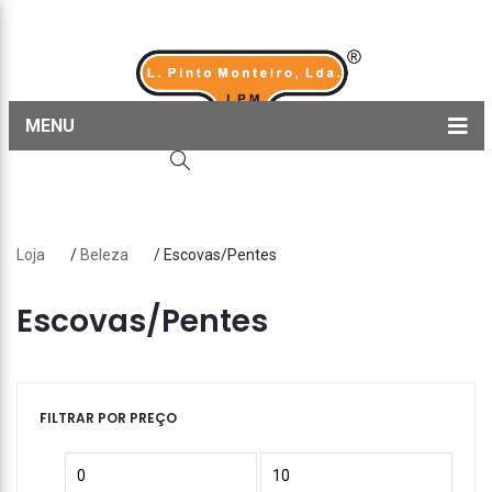
MENU
Home
Produtos
Loja
/
Beleza
/ Escovas/Pentes
Sobre nós
Blog
Escovas/Pentes
Contactos
FILTRAR POR PREÇO
Preço
Preço