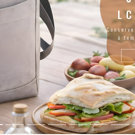
L
Conserve
à tem