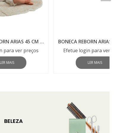
BONECA REBORN ARIAS 45 CM CAMILA REF 20886
BONECA REBORN ARIAS 40 CM GRETA REF 20885
MAL
reços
Efetue login para ver preços
Efet
LER MAIS
BELEZA