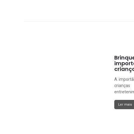
Brinqu
import
crianç
A importâ
crianç
entretenim
Ler mais