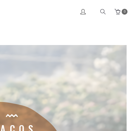
0
Login/Registo
Histórico
Favoritos
Detalhes da conta
SACOS