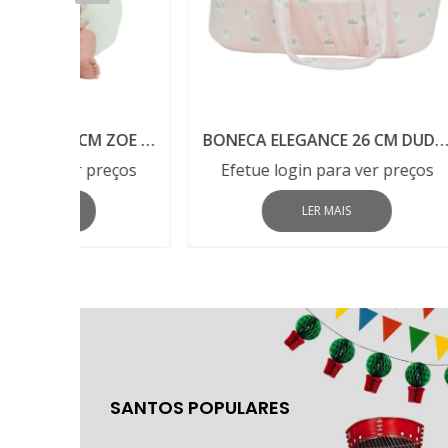
BONECA ELEGANCE 42 CM ZOE ROSA 20892
BONECA ELEGANCE 26 CM DUDI ROSA 20889
preços
Efetue login para ver preços
Efe
LER MAIS
SANTOS
POPULARES