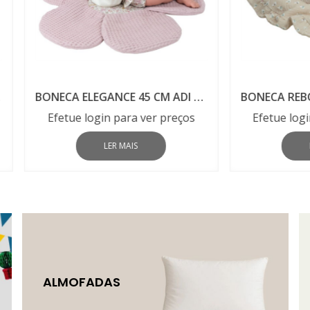
BONECA ELEGANCE 45 CM ADI ROSA REF 20888
tue login para ver preços
Efetue login para ver p
LER MAIS
LER MAIS
ALMOFADAS