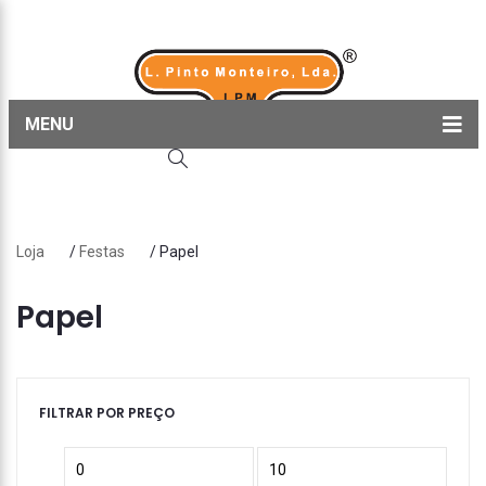
MENU
Home
Produtos
Loja
/
Festas
/ Papel
Sobre nós
Blog
Papel
Contactos
FILTRAR POR PREÇO
Preço
Preço