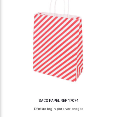
SACO PAPEL REF 17074
Efetue login para ver preços