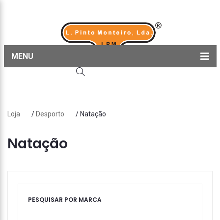
MENU
Home
Produtos
Loja
/
Desporto
/ Natação
Sobre nós
Blog
Natação
Contactos
PESQUISAR POR MARCA