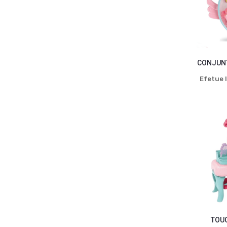
CONJUNT
Efetue l
TOU