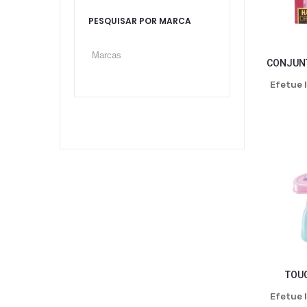
PESQUISAR POR MARCA
CONJUNT
Efetue l
TOU
Efetue l