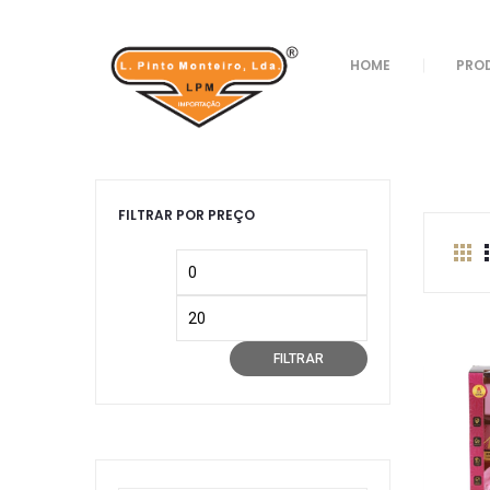
Loja
/
Brinquedos
/ Beleza
HOME
PRO
Beleza
FILTRAR POR PREÇO
Preço
Preço
mínimo
máximo
FILTRAR