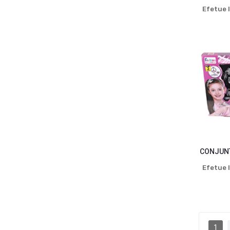
Efetue l
CONJUNT
Efetue l
1