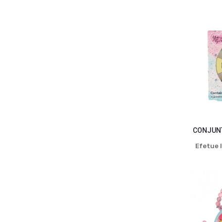
CONJUNT
Efetue l