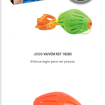
JOGO VAIVÉM REF 18285
Efetue login para ver preços