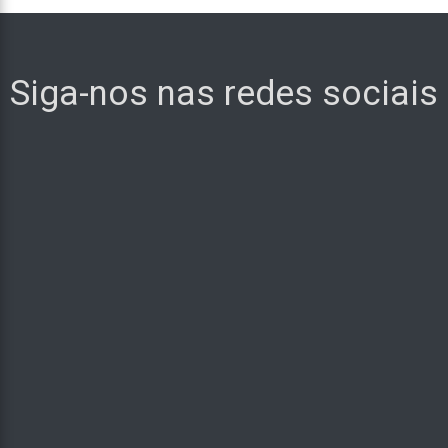
Siga-nos nas redes sociais