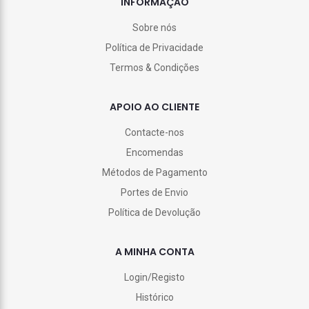
INFORMAÇÃO
Sobre nós
Política de Privacidade
Termos & Condições
APOIO AO CLIENTE
Contacte-nos
Encomendas
Métodos de Pagamento
Portes de Envio
Política de Devolução
A MINHA CONTA
Login/Registo
Histórico