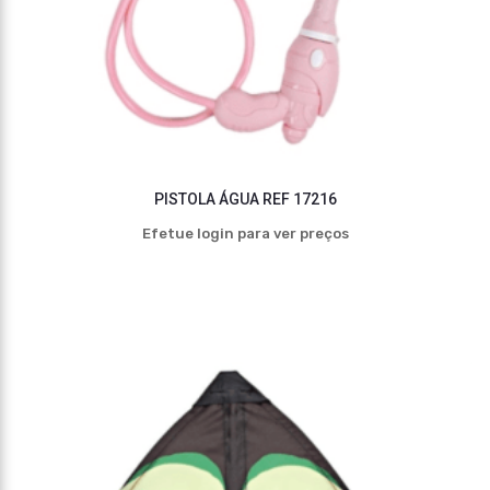
PISTOLA ÁGUA REF 17216
Efetue login para ver preços