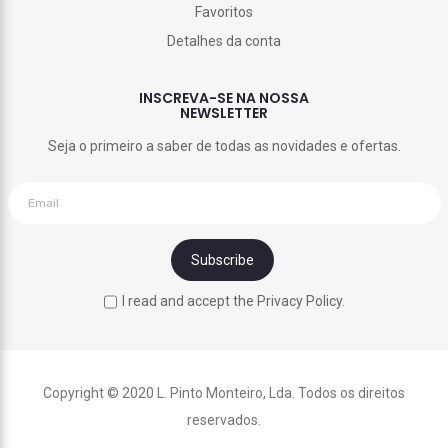
Favoritos
Detalhes da conta
INSCREVA-SE NA NOSSA
NEWSLETTER
Seja o primeiro a saber de todas as novidades e ofertas.
I read and accept the Privacy Policy.
Copyright © 2020 L. Pinto Monteiro, Lda. Todos os direitos
reservados.