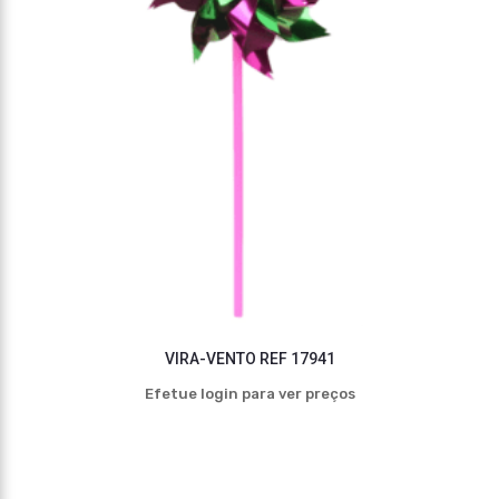
VIRA-VENTO REF 17941
Efetue login para ver preços