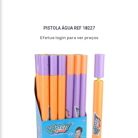
PISTOLA ÁGUA REF 18227
Efetue login para ver preços