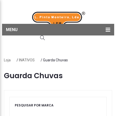
MENU
Home
Produtos
Loja
/
INATIVOS
/ Guarda Chuvas
Sobre nós
Blog
Guarda Chuvas
Contactos
PESQUISAR POR MARCA