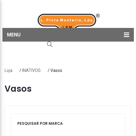
MENU
Home
Produtos
Loja
/
INATIVOS
/ Vasos
Sobre nós
Blog
Vasos
Contactos
PESQUISAR POR MARCA