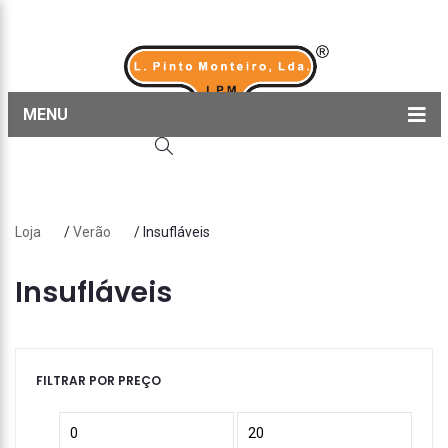
MENU
Home
Produtos
Loja
/
Verão
/ Insufláveis
Sobre nós
Blog
Insufláveis
Contactos
FILTRAR POR PREÇO
Preço
Preço