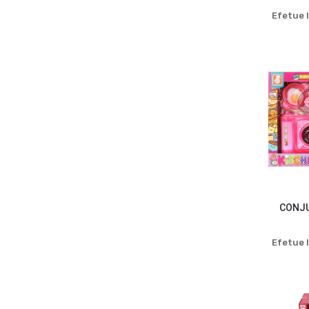
Efetue l
CONJU
Efetue l