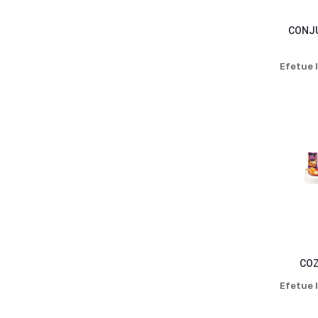
CONJU
Efetue l
COZ
Efetue l