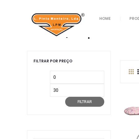
Loja
/
Brinquedos
/ Cozinha/Limpeza
HOME
PRO
Cozinha/Limpeza
FILTRAR POR PREÇO
Preço
Preço
mínimo
máximo
FILTRAR