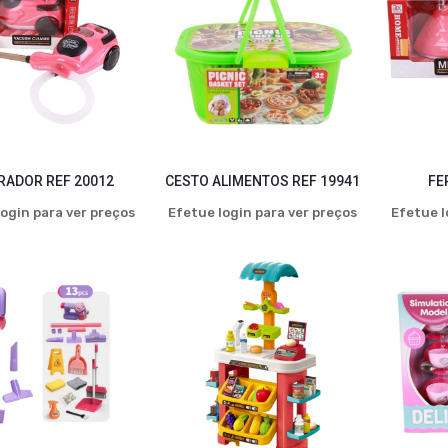
RADOR REF 20012
CESTO ALIMENTOS REF 19941
FE
ogin para ver preços
Efetue login para ver preços
Efetue l