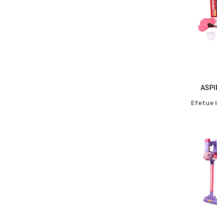
ASPI
Efetue l