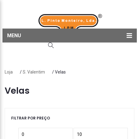
MENU
Home
Produtos
Loja
/
S. Valentim
/ Velas
Sobre nós
Blog
Velas
Contactos
FILTRAR POR PREÇO
Preço
Preço