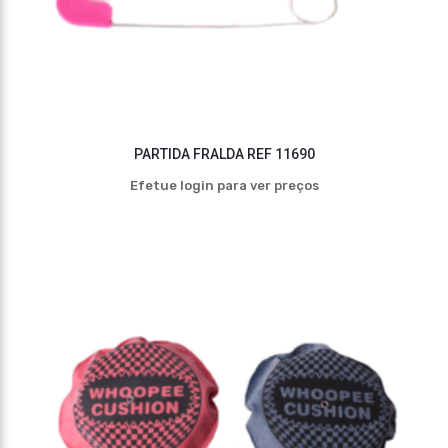
PARTIDA FRALDA REF 11690
Efetue login para ver preços