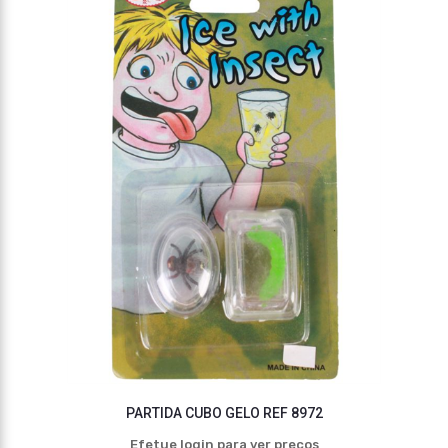
PARTIDA CUBO GELO REF 8972
Efetue login para ver preços