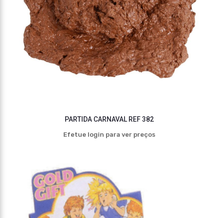
PARTIDA CARNAVAL REF 382
Efetue login para ver preços