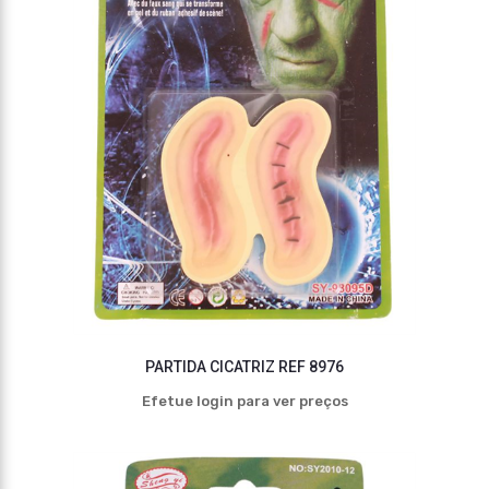
PARTIDA CICATRIZ REF 8976
Efetue login para ver preços