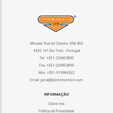
Morada: Rua do Caneiro, 458-460
4435-141 Rio Tinto - Portugal
Tel.: +351-224853890
Fax: +351-224853899
Mov: +351-919984262
Email: geral@lpintomonteiro.com
INFORMAÇÃO
Sobre nós
Política de Privacidade