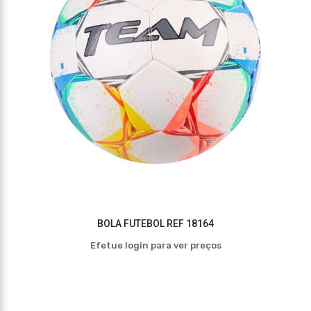
BOLA FUTEBOL REF 18164
Efetue login para ver preços