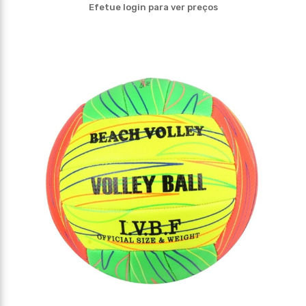
Efetue login para ver preços