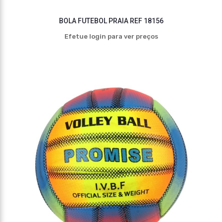
BOLA FUTEBOL PRAIA REF 18156
Efetue login para ver preços