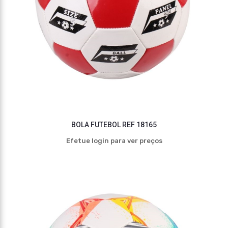
BOLA FUTEBOL REF 18165
Efetue login para ver preços