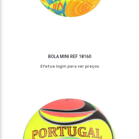
BOLA MINI REF 18160
Efetue login para ver preços