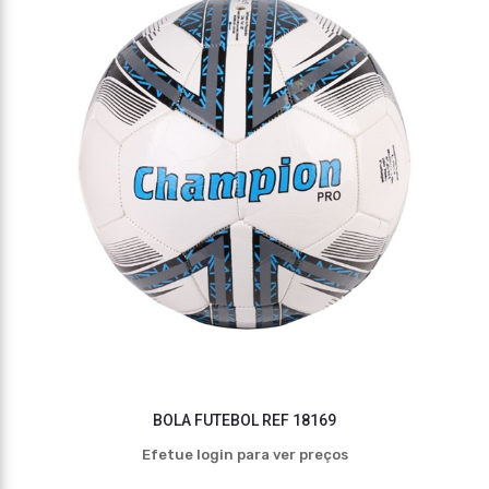
BOLA FUTEBOL REF 18169
Efetue login para ver preços