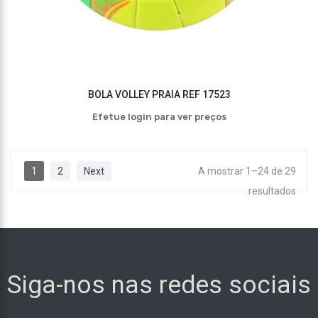
BOLA VOLLEY PRAIA REF 17523
Efetue login para ver preços
1
2
Next
A mostrar 1–24 de 29
resultados
Siga-nos nas redes sociais