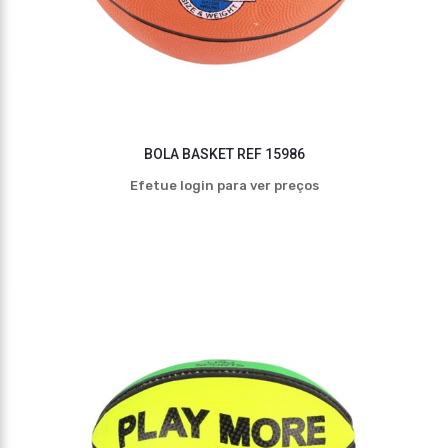
BOLA BASKET REF 15986
Efetue login para ver preços