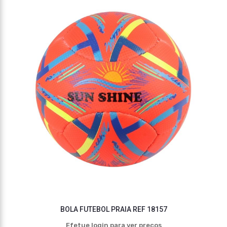
BOLA FUTEBOL PRAIA REF 18157
Efetue login para ver preços