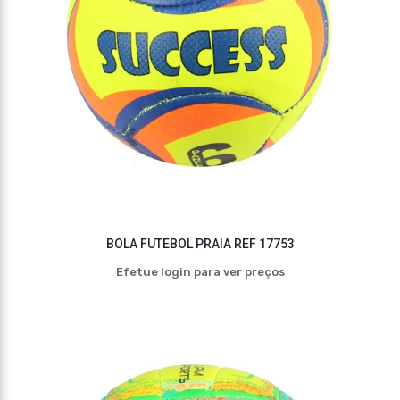
BOLA FUTEBOL PRAIA REF 17753
Efetue login para ver preços