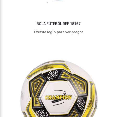
BOLA FUTEBOL REF 18167
Efetue login para ver preços