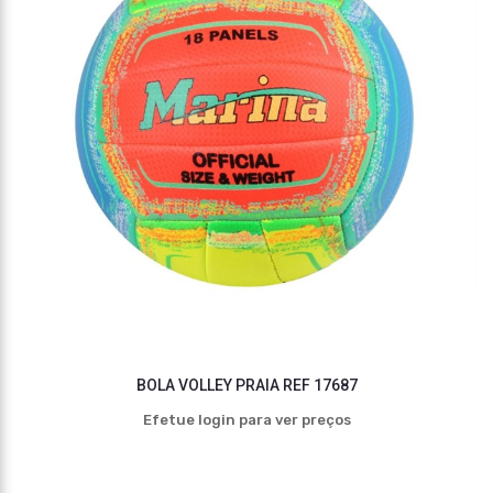
BOLA VOLLEY PRAIA REF 17687
Efetue login para ver preços