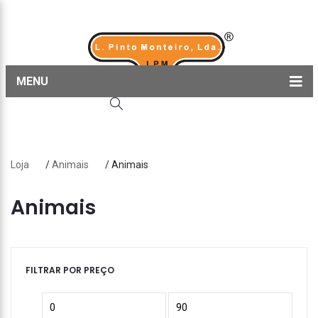
MENU
Home
Produtos
Loja
/
Animais
/ Animais
Sobre nós
Blog
Animais
Contactos
FILTRAR POR PREÇO
Preço
Preço