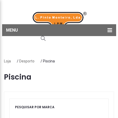
MENU
Home
Produtos
Loja
/
Desporto
/ Piscina
Sobre nós
Blog
Piscina
Contactos
PESQUISAR POR MARCA