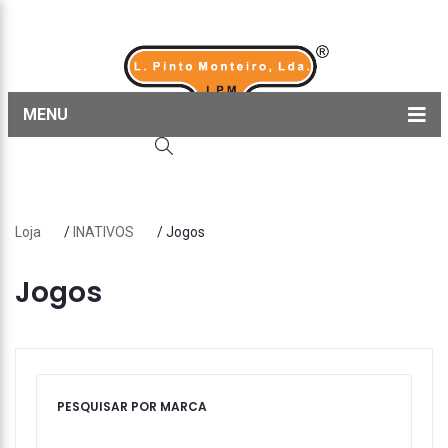
MENU
Home
Produtos
Loja
/
INATIVOS
/ Jogos
Sobre nós
Blog
Jogos
Contactos
PESQUISAR POR MARCA