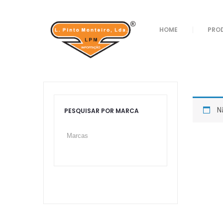
Loja
/
Brinquedos
/ Pistolas
HOME
PRO
Pistolas
N
PESQUISAR POR MARCA