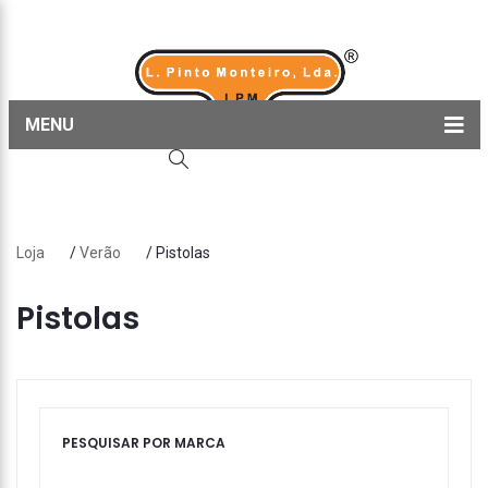
MENU
Home
Produtos
Loja
/
Verão
/ Pistolas
Sobre nós
Blog
Pistolas
Contactos
PESQUISAR POR MARCA