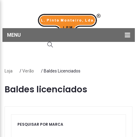
MENU
Home
Produtos
Loja
/
Verão
/ Baldes Licenciados
Sobre nós
Blog
Baldes licenciados
Contactos
PESQUISAR POR MARCA