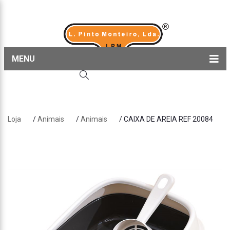
MENU
Home
Produtos
Loja
/
Animais
/
Animais
/ CAIXA DE AREIA REF 20084
Sobre nós
Blog
Contactos