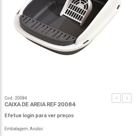
Cod.: 20084
CAIXA DE AREIA REF 20084
DE
ANIM
AREIA
REF
Efetue login para ver preços
REF
20095
Embalagem: Avulso.
20083