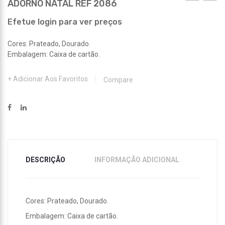
ADORNO NATAL REF 2086
CALOS
104X4
REF
REF
Efetue login para ver preços
1326
2146
Cores: Prateado, Dourado.
Embalagem: Caixa de cartão.
Adicionar Aos Favoritos
Compare
DESCRIÇÃO
INFORMAÇÃO ADICIONAL
Cores: Prateado, Dourado.
Embalagem: Caixa de cartão.