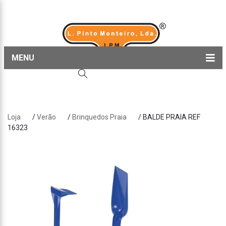
MENU
Home
Produtos
Loja
/
Verão
/
Brinquedos Praia
/ BALDE PRAIA REF
Sobre nós
16323
Blog
Contactos