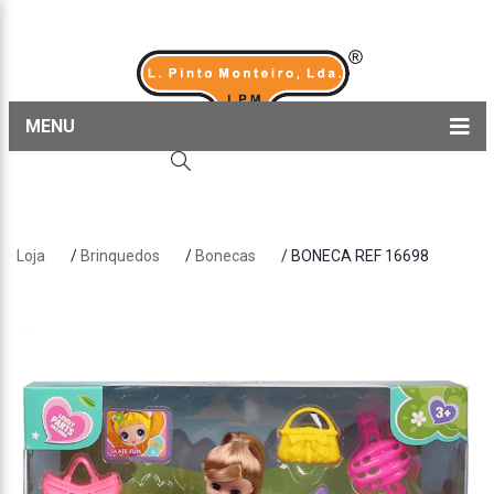
MENU
Home
Produtos
Loja
/
Brinquedos
/
Bonecas
/ BONECA REF 16698
Sobre nós
Blog
Contactos