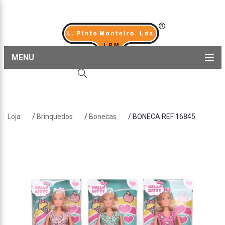
MENU
Home
Produtos
Loja
/
Brinquedos
/
Bonecas
/ BONECA REF 16845
Sobre nós
Blog
Contactos