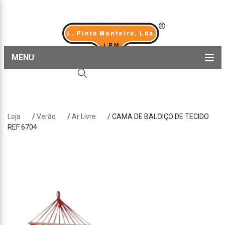
MENU
Home
Produtos
Loja
/
Verão
/
Ar Livre
/ CAMA DE BALOIÇO DE TECIDO
Sobre nós
REF 6704
Blog
Contactos