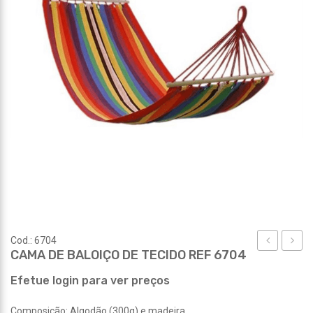
Cod.: 6704
CAMA DE BALOIÇO DE TECIDO REF 6704
DE
DE
BALOIÇO
BALOI
Efetue login para ver preços
DE
DE
Composição: Algodão (300g) e madeira.