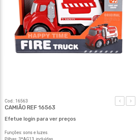
Cod.: 16563
CAMIÃO REF 16563
GUITARRA
CALO
REF
REF
Efetue login para ver preços
16594
3028
Funções: sons e luzes.
Pilhas: 3*AG13, incluídas.