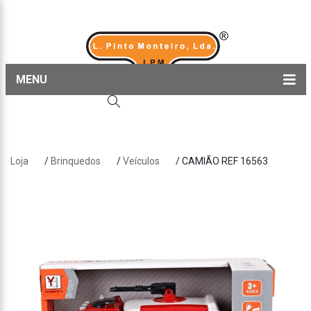
MENU
Home
Produtos
Loja
/
Brinquedos
/
Veículos
/ CAMIÃO REF 16563
Sobre nós
Blog
Contactos