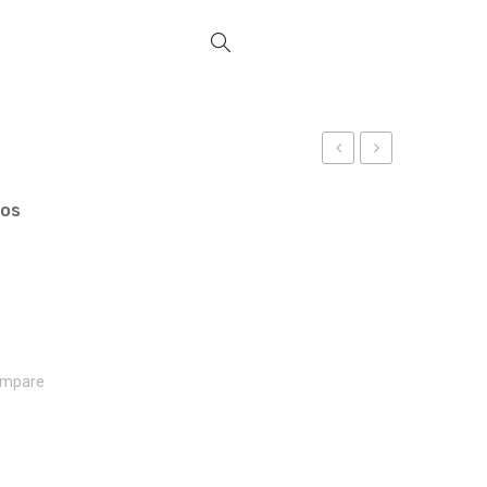
REF
REF
7104
7100
ços
mpare