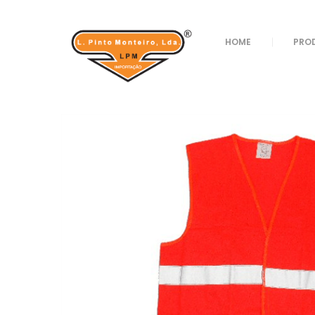
Loja
/
Utilidades
/
Trabalho
/ COLETE REF 7102
HOME
PRO