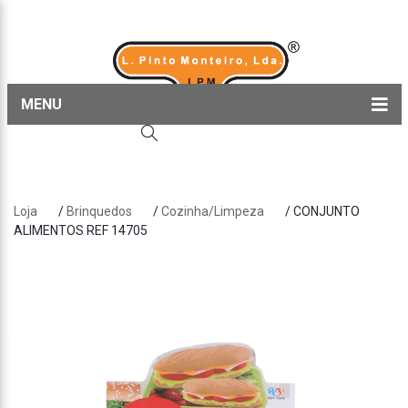
MENU
Home
Produtos
Loja
/
Brinquedos
/
Cozinha/Limpeza
/ CONJUNTO
Sobre nós
ALIMENTOS REF 14705
Blog
Contactos