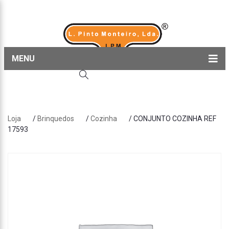
MENU
Home
Produtos
Loja
/
Brinquedos
/
Cozinha
/ CONJUNTO COZINHA REF
Sobre nós
17593
Blog
Contactos