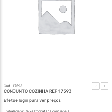
Cod.: 17593
CONJUNTO COZINHA REF 17593
CAFÉ
BELE
REF
REF
Efetue login para ver preços
17587
17599
Embalagem: Caixa litografada com janela.