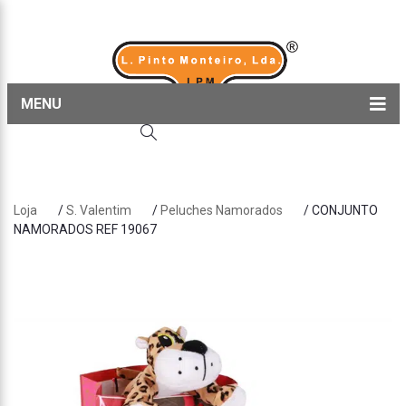
MENU
Home
Produtos
Loja
/
S. Valentim
/
Peluches Namorados
/ CONJUNTO
Sobre nós
NAMORADOS REF 19067
Blog
Contactos