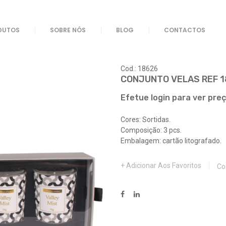
F 18626
DUTOS
SOBRE NÓS
BLOG
CONTACTOS
Cod.: 18626
CONJUNTO VELAS REF 
Efetue login para ver pre
Cores: Sortidas.
Composição: 3 pcs.
Embalagem: cartão litografado.
Adicionar Aos Favoritos
Co