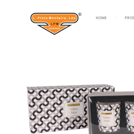
Loja
/
Decoração
/
Velas
/ CONJUNTO VELAS RE
HOME
PRO