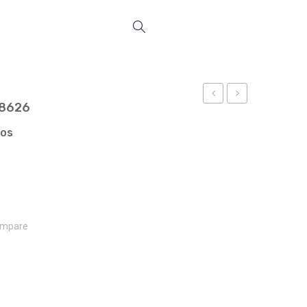
18626
REF
VELAS
18617
REF
ços
18632
mpare