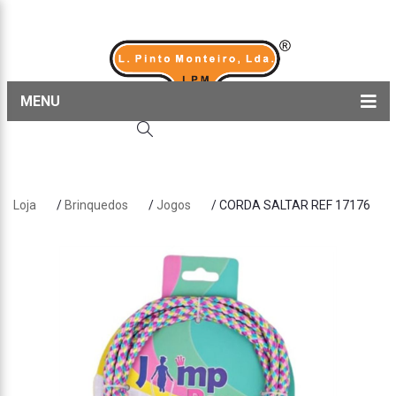
MENU
Home
Produtos
Loja
/
Brinquedos
/
Jogos
/ CORDA SALTAR REF 17176
Sobre nós
Blog
Contactos