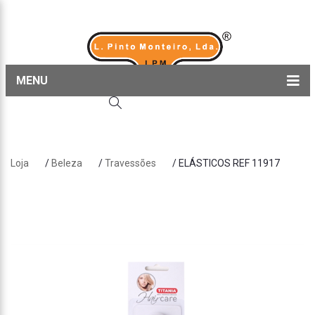
MENU
Home
Produtos
Loja
/
Beleza
/
Travessões
/ ELÁSTICOS REF 11917
Sobre nós
Blog
Contactos