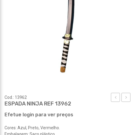
Cod.: 13962
ESPADA NINJA REF 13962
PIRATA
RATA
REF
REF
Efetue login para ver preços
13961
13963
Cores: Azul, Preto, Vermelho.
Embalagem: Saco plástico.