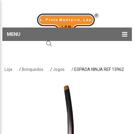
MENU
Home
Produtos
Loja
/
Brinquedos
/
Jogos
/ ESPADA NINJA REF 13962
Sobre nós
Blog
Contactos