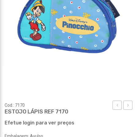
Cod.: 7170
ESTOJO LÁPIS REF 7170
LÁPIS
PRAIA
REF
REF
Efetue login para ver preços
7180
360
Embalagem: Avulso.