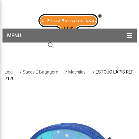
MENU
Home
Produtos
Loja
/
Sacos E Bagagem
/
Mochilas
/ ESTOJO LÁPIS REF
Sobre nós
7170
Blog
Contactos