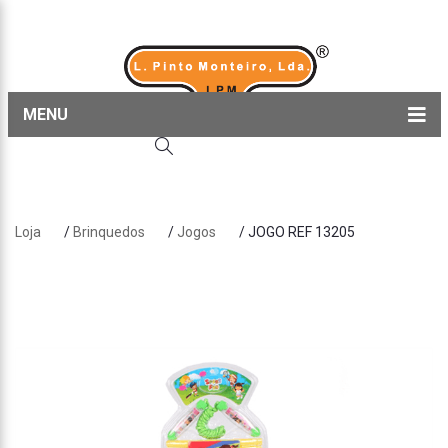
MENU
Home
Produtos
Loja
/
Brinquedos
/
Jogos
/ JOGO REF 13205
Sobre nós
Blog
Contactos