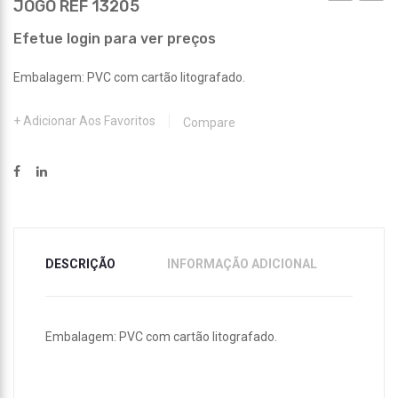
JOGO REF 13205
PRAIA
SILIC
REF
REF
Efetue login para ver preços
13167
13335
Embalagem: PVC com cartão litografado.
Adicionar Aos Favoritos
Compare
DESCRIÇÃO
INFORMAÇÃO ADICIONAL
Embalagem: PVC com cartão litografado.