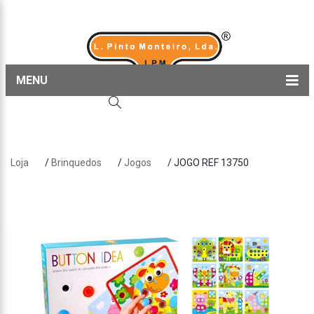
MENU
Home
Produtos
Loja
/
Brinquedos
/
Jogos
/ JOGO REF 13750
Sobre nós
Blog
Contactos