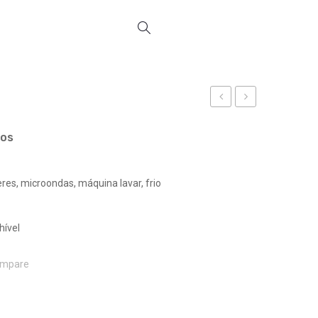
REF
REF
20319
20321
ços
lheres, microondas, máquina lavar, frio
hível
mpare