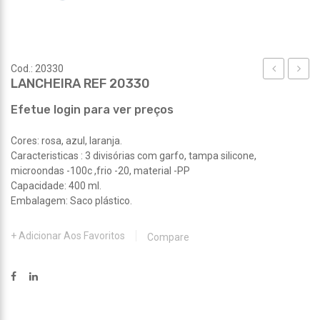
Cod.: 20330
LANCHEIRA REF 20330
REF
REF
20328
20331
Efetue login para ver preços
Cores: rosa, azul, laranja.
Caracteristicas : 3 divisórias com garfo, tampa silicone,
microondas -100c ,frio -20, material -PP
Capacidade: 400 ml.
Embalagem: Saco plástico.
Adicionar Aos Favoritos
Compare