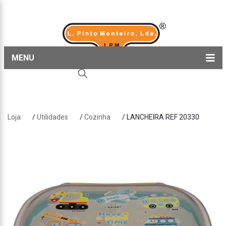
MENU
Home
Produtos
Loja
/
Utilidades
/
Cozinha
/ LANCHEIRA REF 20330
Sobre nós
Blog
Contactos