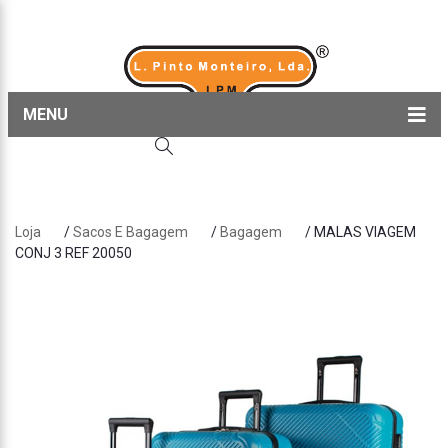
MENU
Home
Produtos
Loja
/
Sacos E Bagagem
/
Bagagem
/ MALAS VIAGEM
Sobre nós
CONJ 3 REF 20050
Blog
Contactos