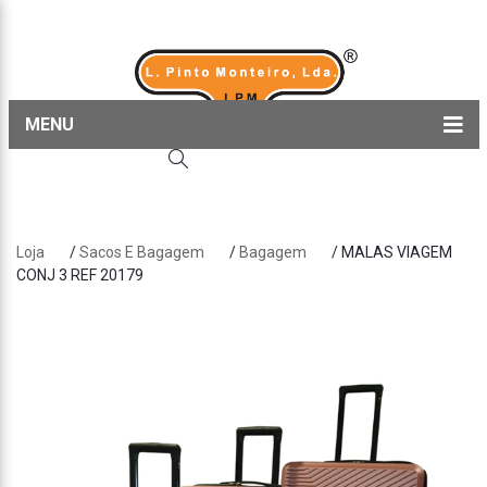
MENU
Home
Produtos
Loja
/
Sacos E Bagagem
/
Bagagem
/ MALAS VIAGEM
Sobre nós
CONJ 3 REF 20179
Blog
Contactos