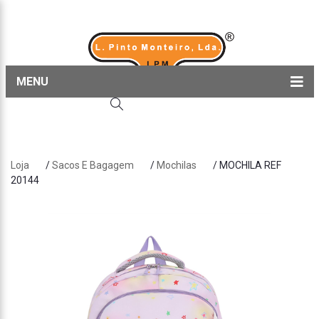
MENU
Home
Produtos
Loja
/
Sacos E Bagagem
/
Mochilas
/ MOCHILA REF
Sobre nós
20144
Blog
Contactos