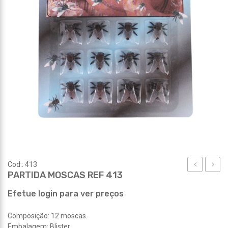
Cod.: 413
PARTIDA MOSCAS REF 413
VIDRO
BATO
REF
REF
Efetue login para ver preços
1849
421
Composição: 12 moscas.
Embalagem: Blister.