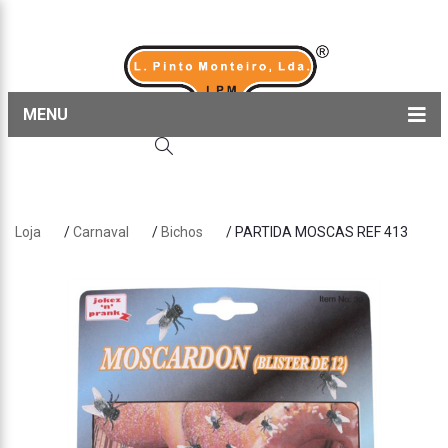
MENU
Home
Produtos
Loja
/
Carnaval
/
Bichos
/ PARTIDA MOSCAS REF 413
Sobre nós
Blog
Contactos