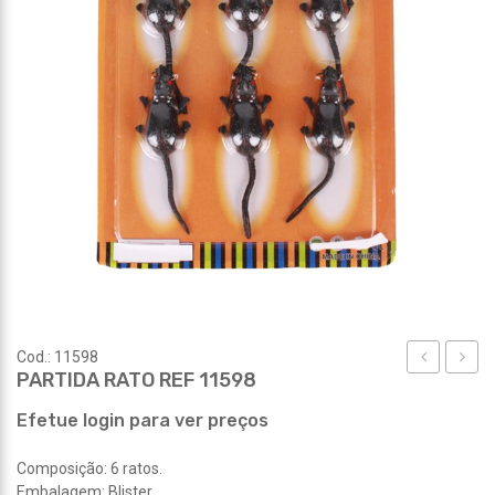
Cod.: 11598
PARTIDA RATO REF 11598
CHARUTO
PÚ
REF
REF
Efetue login para ver preços
11597
11599
Composição: 6 ratos.
Embalagem: Blister.