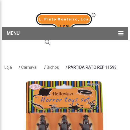
MENU
Home
Produtos
Loja
/
Carnaval
/
Bichos
/ PARTIDA RATO REF 11598
Sobre nós
Blog
Contactos