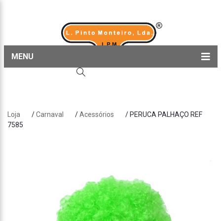
MENU
Home
Produtos
Loja
/
Carnaval
/
Acessórios
/ PERUCA PALHAÇO REF
Sobre nós
7585
Blog
Contactos