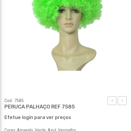
Cod.: 7585
PERUCA PALHAÇO REF 7585
PRETO
REF
REF
7598
Efetue login para ver preços
7584
Cores: Amarelo, Verde, Azul, Vermelho.