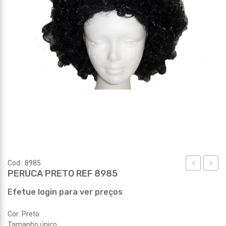
Cod.: 8985
PERUCA PRETO REF 8985
PALHAÇO
PRAIA
REF
REF
Efetue login para ver preços
8984
8851
Cor: Preto.
Tamanho único.