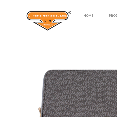
Loja
/
Sacos E Bagagem
/
Carteiras
/ PORTA M
HOME
PRO