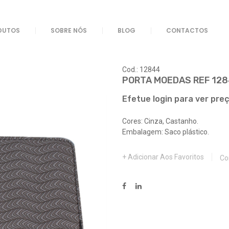
OEDAS REF 12844
DUTOS
SOBRE NÓS
BLOG
CONTACTOS
Cod.: 12844
PORTA MOEDAS REF 12
Efetue login para ver pre
Cores: Cinza, Castanho.
Embalagem: Saco plástico.
Adicionar Aos Favoritos
Co