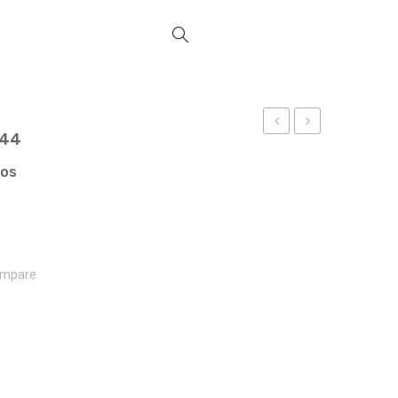
844
MOEDAS
REF
REF
12879
ços
12843
mpare