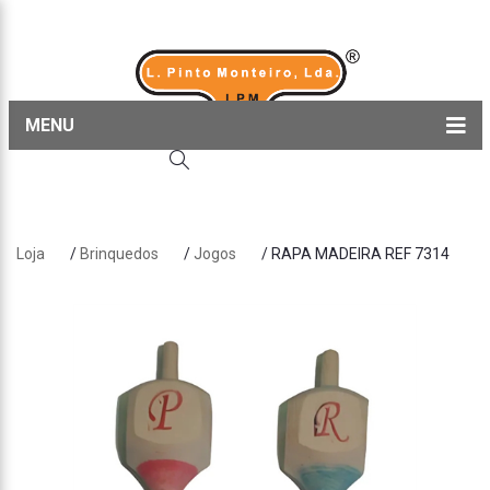
MENU
Home
Produtos
Loja
/
Brinquedos
/
Jogos
/ RAPA MADEIRA REF 7314
Sobre nós
Blog
Contactos