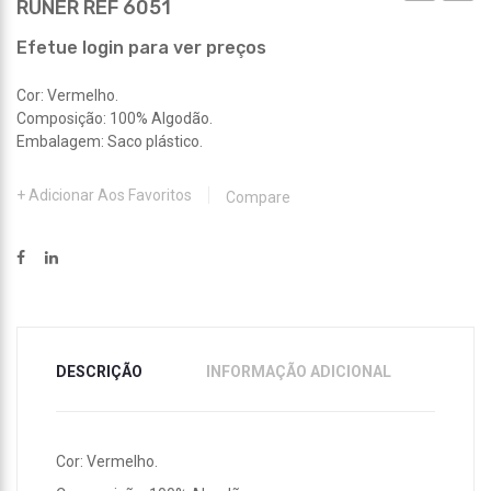
RUNER REF 6051
DE
P/
AR
BICIC
Efetue login para ver preços
REF
REF
Cor: Vermelho.
4148
693
Composição: 100% Algodão.
Embalagem: Saco plástico.
Adicionar Aos Favoritos
Compare
DESCRIÇÃO
INFORMAÇÃO ADICIONAL
Cor: Vermelho.