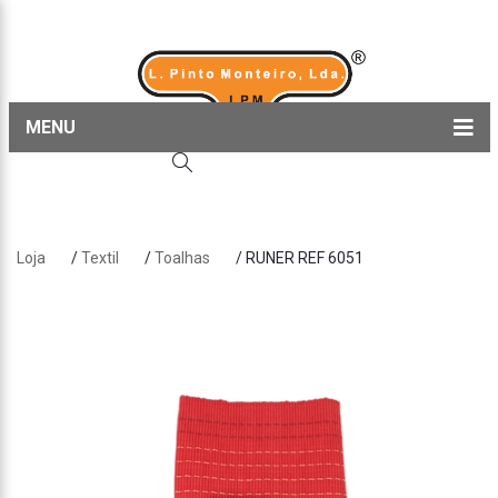
MENU
Home
Produtos
Loja
/
Textil
/
Toalhas
/ RUNER REF 6051
Sobre nós
Blog
Contactos