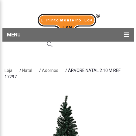
MENU
Home
Produtos
Loja
/
Natal
/
Adornos
/ ÁRVORE NATAL 2.10 M REF
Sobre nós
17297
Blog
Contactos